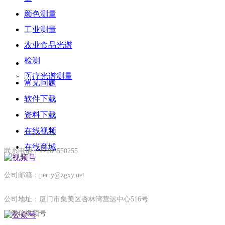
颜色测量
工业测量
解决方案
农业食品光谱
检测
——
医疗光谱测量
联系我们
常见问题
软件下载
——
资料下载
在线视频
在线商城
联系电话：17268550255
服务支持
公司邮箱：perry@zgxy.net
——
公司地址：厦门市集美区杏林湾营运中心516号
微信视频号