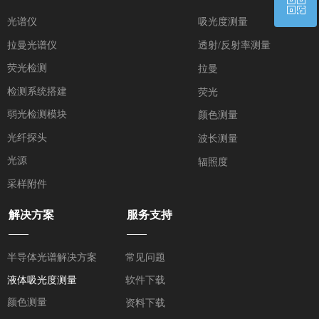
ꀥ
QQ客服
光谱仪
吸光度测量
拉曼光谱仪
透射/反射率测量
微信二维码
荧光检测
拉曼
检测系统搭建
荧光
弱光检测模块
颜色测量
光纤探头
波长测量
光源
辐照度
采样附件
解决方案
服务支持
——
——
半导体光谱解决方案
常见问题
液体吸光度测量
软件下载
颜色测量
资料下载