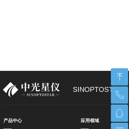
ꁸ
SINOPTOSTAR
ꂅ
回到顶部
ꁗ
17268550255
产品中心
应用领域
——
——