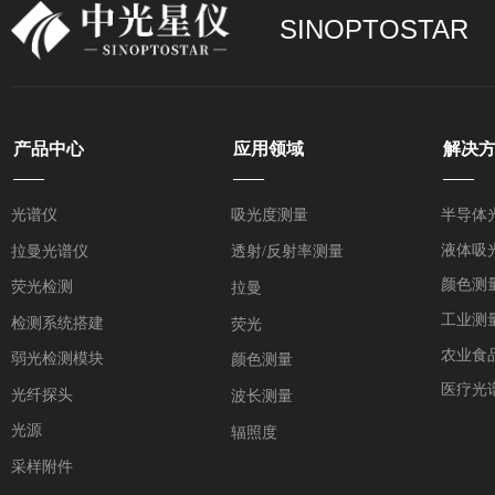
SINOPTOSTAR
产品中心
应用领域
解决
——
——
——
光谱仪
吸光度测量
半导体
液体吸
拉曼光谱仪
透射/反射率测量
颜色测
荧光检测
拉曼
工业测
检测系统搭建
荧光
农业食
弱光检测模块
颜色测量
医疗光
光纤探头
波长测量
光源
辐照度
采样附件