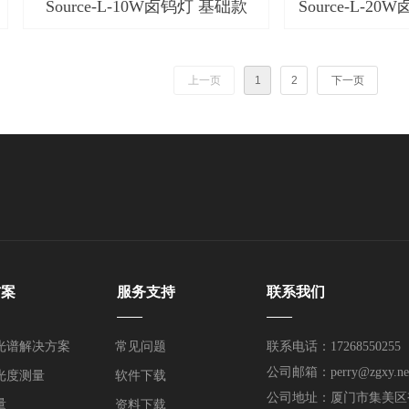
Source-L-10W卤钨灯 基础款
Source-L-2
上一页
1
2
下一页
方案
服务支持
联系我们
——
——
光谱解决方案
常见问题
联系电话：17268550255
公司邮箱：perry@zgxy.ne
光度测量
软件下载
公司地址：厦门市集美区
量
资料下载