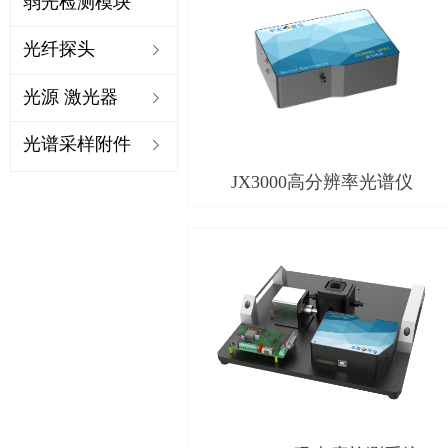
弱光检测模块
光纤探头
ꁇ
光源 激光器
ꁇ
光谱采样附件
ꁇ
JX3000高分辨率光谱仪