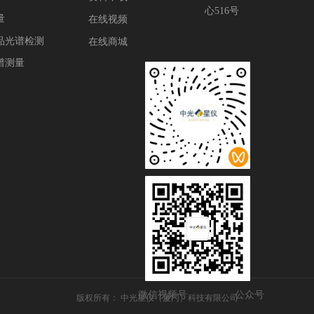
心516号
量
在线视频
品光谱检测
在线商城
谱测量
微信视频号
公众号
版权所有：
中光星仪（厦门）科技有限公司