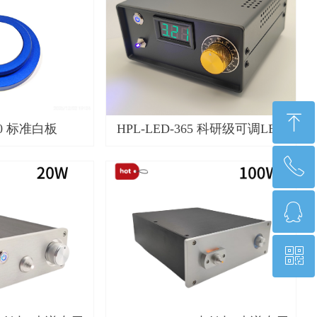
ꁸ
30 标准白板
HPL-LED-365 科研级可调LED
光源
ꂅ
回到顶部
ꁗ
17268550255
ꀥ
QQ客服
微信二维码