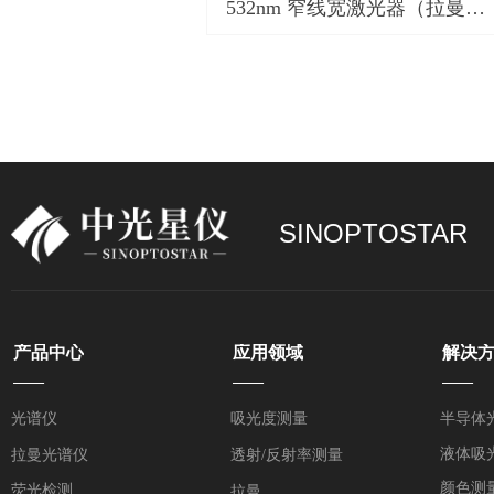
532nm 窄线宽激光器（拉曼、
荧光）Laser-R532-01
SINOPTOSTAR
产品中心
应用领域
解决
——
——
——
光谱仪
吸光度测量
半导体
液体吸
拉曼光谱仪
透射/反射率测量
颜色测
荧光检测
拉曼