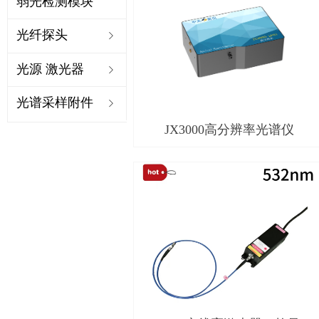
弱光检测模块
光纤探头
ꁇ
光源 激光器
ꁇ
光谱采样附件
ꁇ
JX3000高分辨率光谱仪