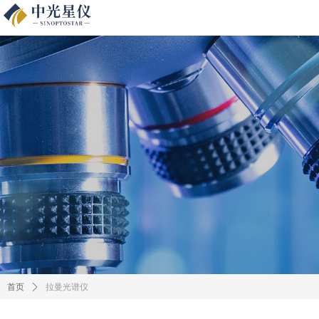
拉曼光谱仪
首页
ꄲ