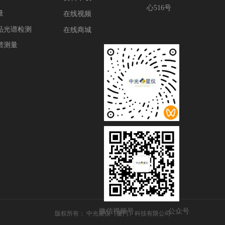
心516号
量
在线视频
品光谱检测
在线商城
谱测量
微信视频号
公众号
版权所有：
中光星仪（厦门）科技有限公司