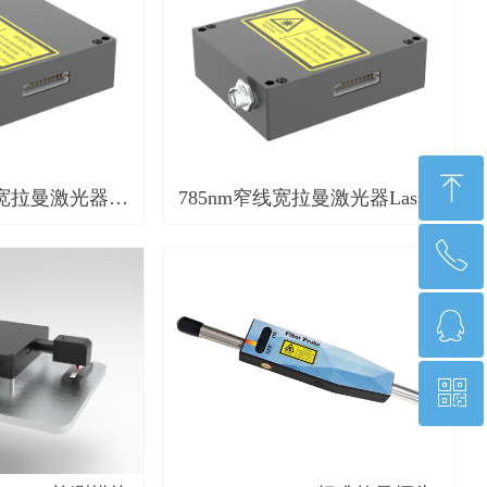
ꁸ
线宽拉曼激光器
785nm窄线宽拉曼激光器Laser-
1064-01
R785-01
ꂅ
回到顶部
ꁗ
17268550255
ꀥ
QQ客服
微信二维码