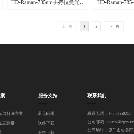
HD-Raman-785nm手持拉曼光谱
HD-Raman-78
仪
上一页
1
2
下一页
方案
服务支持
联系我们
——
——
光谱解决方案
常见问题
联系电话：17268550255
公司邮箱：perry@zgxy.ne
光度测量
软件下载
公司地址：厦门市集美区
量
资料下载