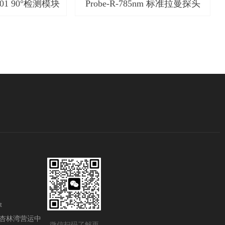
5-01 90°检测模块
Probe-R-785nm 标准拉曼探头
t
杏林湾营运中
微信扫码了解更