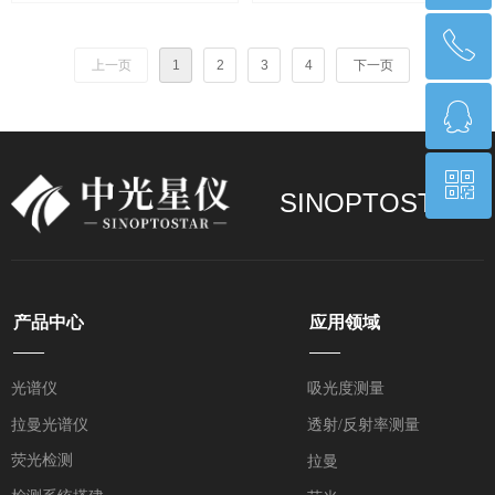
头
可调LED光源
ꂅ
回到顶部
上一页
1
2
3
4
下一页
ꁗ
17268550255
ꀥ
QQ客服
SINOPTOSTAR
微信二维码
产品中心
应用领域
——
——
光谱仪
吸光度测量
拉曼光谱仪
透射/反射率测量
荧光检测
拉曼