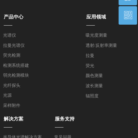
ꀥ
QQ客服
产品中心
应用领域
——
——
微信二维码
光谱仪
吸光度测量
拉曼光谱仪
透射/反射率测量
荧光检测
拉曼
检测系统搭建
荧光
弱光检测模块
颜色测量
光纤探头
波长测量
光源
辐照度
采样附件
解决方案
服务支持
——
——
半导体光谱解决方案
常见问题