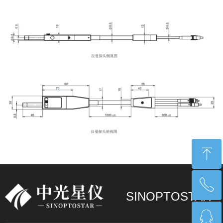
ꁸ
ꂅ
回到顶部
SINOPTOSTAR
ꁗ
17268550255