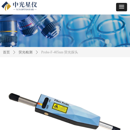
首页
ꄲ
荧光检测
ꄲ
Probe-F-405nm 荧光探头