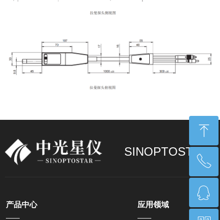
ꁸ
SINOPTOSTAR
ꂅ
回到顶部
ꁗ
17268550255
产品中心
应用领域
——
——