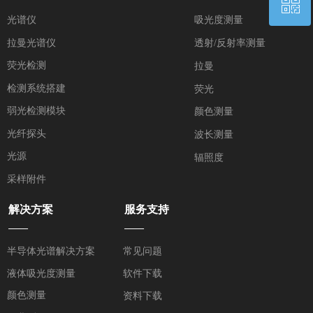
ꀥ
QQ客服
光谱仪
吸光度测量
拉曼光谱仪
透射/反射率测量
微信二维码
荧光检测
拉曼
检测系统搭建
荧光
弱光检测模块
颜色测量
光纤探头
波长测量
光源
辐照度
采样附件
解决方案
服务支持
——
——
半导体光谱解决方案
常见问题
液体吸光度测量
软件下载
颜色测量
资料下载